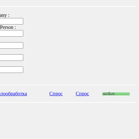
ny :
Person :
лообработка
Спрос
Спрос