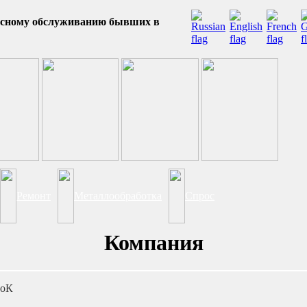
висному обслуживанию бывших в
Ремонт
Металлообработка
Спрос
Компания
роК