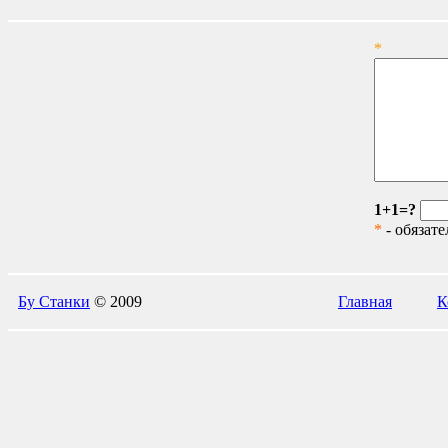
*
1+1=?
*
- обязател
Бу Станки
© 2009
Главная
К