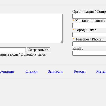
Организация / Compa
*
Контактное лицо / 
*
Город / City :
*
Телефон / Phone :
Email :
ьные поля / Obligatory fields
омпания
Станки
Запчасти
Ремонт
Метал